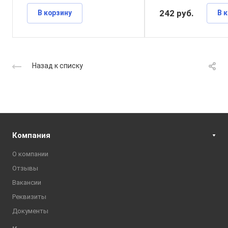
242
руб.
В корзину
В 
Назад к списку
Компания
О компании
Отзывы
Вакансии
Реквизиты
Документы