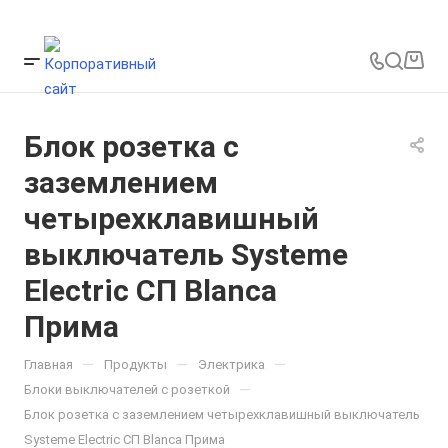
Блок розетка с
заземлением
четырехклавишный
выключатель Systeme
Electric СП Blanca
Прима
—
—
—
Главная
Продукты
Электрика
—
Блоки выключателей с розеткой
Блок розетка с заземлением четырехклавишный выключатель
Systeme Electric СП Blanca Прима