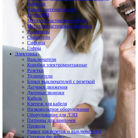
Вентили
Краны сантехнические
Трубы ПП
Металлопластиковые трубы
Металлопластиковые фитинги
Радиаторы
Смесители
Сифоны
Гофры
Электрика
Выключатели
Коробки электромонтажные
Розетки
Удлинители
Блоки выключателей с розеткой
Датчики движения
Дверные звоноки
Кабель
Крепеж для кабеля
Низковольтное оборудование
Оборудование для ЛЭП
Патроны для лампочек
Провода
Рамки для розеток и выключателей
Сетевые фильтры