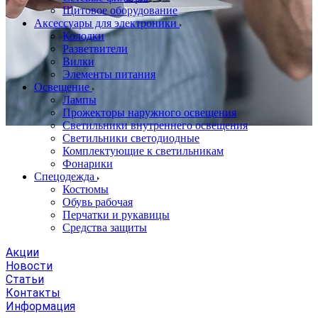
Щитовое оборудование
Аксессуары для электроники
Колодки
Разветвители
Вилки
Элементы питания
Освещение
Лампы
Прожекторы наружного освещения
Светильники внутреннего освещения
Светильники светодиодные
Комплектующие к светильникам
Фонарики
Спецодежда
Костюмы
Обувь рабочая
Перчатки и рукавицы
Средства защиты
Акции
Новости
Статьи
Контакты
Информация