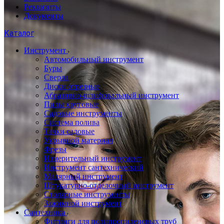
Реквизиты
Документы
Каталог
Инструмент
Автомобильный инструмент
Буры
Сверла
Диски отрезные
Абразивно-шлифовальный инструмент
Пилы круговые
Садовые инструменты
Система полива
Тачки садовые
Укрывной материал
Фрезы
Измерительный инструмент
Инструмент сантехнический
Малярный инструмент
Штукатурно-отделочный инструмент
Cтолярные инструменты
Зажимной инструмент
Сантехника
Фитинги для полипропиленовых труб