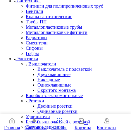
Сантехника
Фитинги для полипропиленовых труб
Вентили
Краны сантехнические
Трубы ПП
Металлопластиковые трубы
Металлопластиковые фитинги
Радиаторы
Смесители
Сифоны
Гофры
Электрика
Выключатели
Выключатель с подсветкой
Двухклавишные
Накладные
Одноклавишные
Скрытого монтажа
Коробки электромонтажные
Розетки
Двойные розетки
Одинарные розетки
Удлинители
Блоки выключателей с розеткой
0
0
Датчики движения
Главная
Сравнение
Каталог
Корзина
Контакты