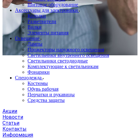
Щитовое оборудование
Аксессуары для электроники
Колодки
Разветвители
Вилки
Элементы питания
Освещение
Лампы
Прожекторы наружного освещения
Светильники внутреннего освещения
Светильники светодиодные
Комплектующие к светильникам
Фонарики
Спецодежда
Костюмы
Обувь рабочая
Перчатки и рукавицы
Средства защиты
Акции
Новости
Статьи
Контакты
Информация