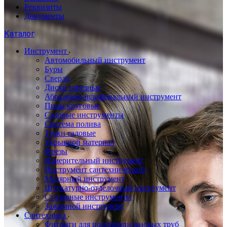
Реквизиты
Документы
Каталог
Инструмент
Автомобильный инструмент
Буры
Сверла
Диски отрезные
Абразивно-шлифовальный инструмент
Пилы круговые
Садовые инструменты
Система полива
Тачки садовые
Укрывной материал
Фрезы
Измерительный инструмент
Инструмент сантехнический
Малярный инструмент
Штукатурно-отделочный инструмент
Cтолярные инструменты
Зажимной инструмент
Сантехника
Фитинги для полипропиленовых труб