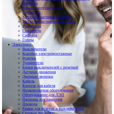
Вентили
Краны сантехнические
Трубы ПП
Металлопластиковые трубы
Металлопластиковые фитинги
Радиаторы
Смесители
Сифоны
Гофры
Электрика
Выключатели
Коробки электромонтажные
Розетки
Удлинители
Блоки выключателей с розеткой
Датчики движения
Дверные звоноки
Кабель
Крепеж для кабеля
Низковольтное оборудование
Оборудование для ЛЭП
Патроны для лампочек
Провода
Рамки для розеток и выключателей
Сетевые фильтры