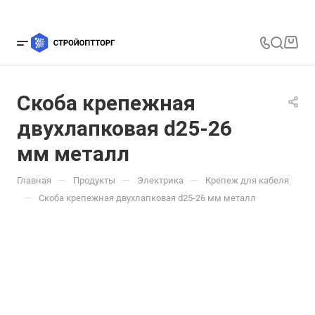
Скоба крепежная
двухлапковая d25-26
мм металл
—
—
—
Главная
Продукты
Электрика
Крепеж для кабеля
—
Скоба крепежная двухлапковая d25-26 мм металл