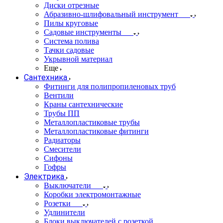
Диски отрезные
Абразивно-шлифовальный инструмент
Пилы круговые
Садовые инструменты
Система полива
Тачки садовые
Укрывной материал
Еще
Сантехника
Фитинги для полипропиленовых труб
Вентили
Краны сантехнические
Трубы ПП
Металлопластиковые трубы
Металлопластиковые фитинги
Радиаторы
Смесители
Сифоны
Гофры
Электрика
Выключатели
Коробки электромонтажные
Розетки
Удлинители
Блоки выключателей с розеткой