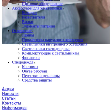
Щитовое оборудование
Аксессуары для электроники
Колодки
Разветвители
Вилки
Элементы питания
Освещение
Лампы
Прожекторы наружного освещения
Светильники внутреннего освещения
Светильники светодиодные
Комплектующие к светильникам
Фонарики
Спецодежда
Костюмы
Обувь рабочая
Перчатки и рукавицы
Средства защиты
Акции
Новости
Статьи
Контакты
Информация