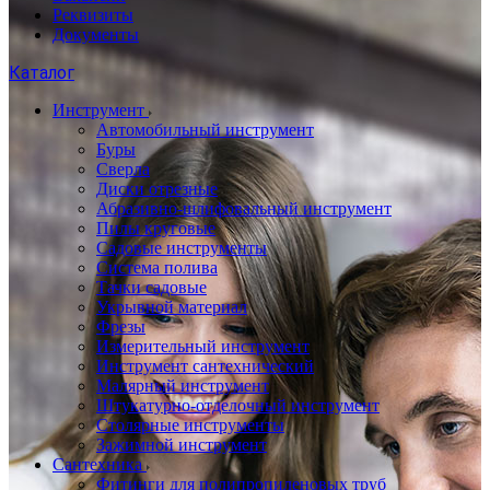
Реквизиты
Документы
Каталог
Инструмент
Автомобильный инструмент
Буры
Сверла
Диски отрезные
Абразивно-шлифовальный инструмент
Пилы круговые
Садовые инструменты
Система полива
Тачки садовые
Укрывной материал
Фрезы
Измерительный инструмент
Инструмент сантехнический
Малярный инструмент
Штукатурно-отделочный инструмент
Cтолярные инструменты
Зажимной инструмент
Сантехника
Фитинги для полипропиленовых труб