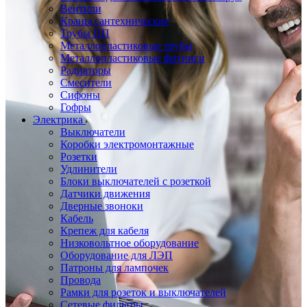
Вентили
Краны сантехнические
Трубы ПП
Металлопластиковые трубы
Металлопластиковые фитинги
Радиаторы
Смесители
Сифоны
Гофры
Электрика
Выключатели
Коробки электромонтажные
Розетки
Удлинители
Блоки выключателей с розеткой
Датчики движения
Дверные звоноки
Кабель
Крепеж для кабеля
Низковольтное оборудование
Оборудование для ЛЭП
Патроны для лампочек
Провода
Рамки для розеток и выключателей
Сетевые фильтры