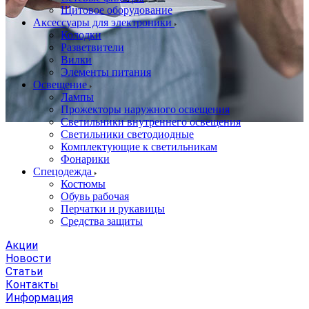
Щитовое оборудование
Аксессуары для электроники
Колодки
Разветвители
Вилки
Элементы питания
Освещение
Лампы
Прожекторы наружного освещения
Светильники внутреннего освещения
Светильники светодиодные
Комплектующие к светильникам
Фонарики
Спецодежда
Костюмы
Обувь рабочая
Перчатки и рукавицы
Средства защиты
Акции
Новости
Статьи
Контакты
Информация