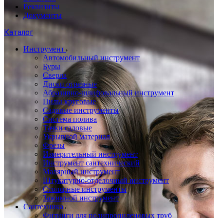
Реквизиты
Документы
Каталог
Инструмент
Автомобильный инструмент
Буры
Сверла
Диски отрезные
Абразивно-шлифовальный инструмент
Пилы круговые
Садовые инструменты
Система полива
Тачки садовые
Укрывной материал
Фрезы
Измерительный инструмент
Инструмент сантехнический
Малярный инструмент
Штукатурно-отделочный инструмент
Cтолярные инструменты
Зажимной инструмент
Сантехника
Фитинги для полипропиленовых труб