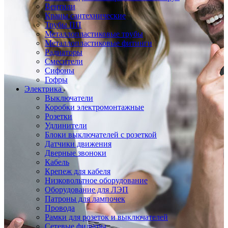
Вентили
Краны сантехнические
Трубы ПП
Металлопластиковые трубы
Металлопластиковые фитинги
Радиаторы
Смесители
Сифоны
Гофры
Электрика
Выключатели
Коробки электромонтажные
Розетки
Удлинители
Блоки выключателей с розеткой
Датчики движения
Дверные звоноки
Кабель
Крепеж для кабеля
Низковольтное оборудование
Оборудование для ЛЭП
Патроны для лампочек
Провода
Рамки для розеток и выключателей
Сетевые фильтры