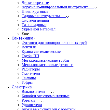
Диски отрезные
Абразивно-шлифовальный инструмент
Пилы круговые
Садовые инструменты
Система полива
Тачки садовые
Укрывной материал
Еще
Сантехника
Фитинги для полипропиленовых труб
Вентили
Краны сантехнические
Трубы ПП
Металлопластиковые трубы
Металлопластиковые фитинги
Радиаторы
Смесители
Сифоны
Гофры
Электрика
Выключатели
Коробки электромонтажные
Розетки
Удлинители
Блоки выключателей с розеткой