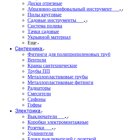
Диски отрезные
Абразивно-шлифовальный инструмент
Пилы круговые
Садовые инструменты
Система полива
Тачки садовые
Укрывной материал
Еще
Сантехника
Фитинги для полипропиленовых труб
Вентили
Краны сантехнические
Трубы ПП
Металлопластиковые трубы
Металлопластиковые фитинги
Радиаторы
Смесители
Сифоны
Гофры
Электрика
Выключатели
Коробки электромонтажные
Розетки
Удлинители
Блоки выключателей с розеткой