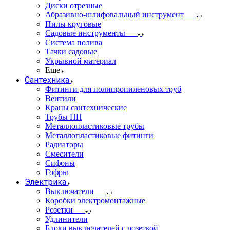
Диски отрезные
Абразивно-шлифовальный инструмент
Пилы круговые
Садовые инструменты
Система полива
Тачки садовые
Укрывной материал
Еще
Сантехника
Фитинги для полипропиленовых труб
Вентили
Краны сантехнические
Трубы ПП
Металлопластиковые трубы
Металлопластиковые фитинги
Радиаторы
Смесители
Сифоны
Гофры
Электрика
Выключатели
Коробки электромонтажные
Розетки
Удлинители
Блоки выключателей с розеткой