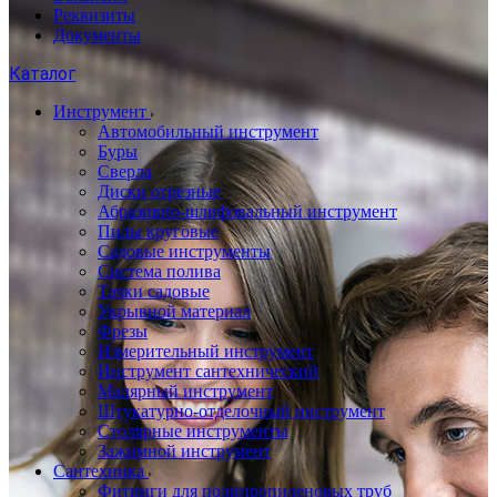
Реквизиты
Документы
Каталог
Инструмент
Автомобильный инструмент
Буры
Сверла
Диски отрезные
Абразивно-шлифовальный инструмент
Пилы круговые
Садовые инструменты
Система полива
Тачки садовые
Укрывной материал
Фрезы
Измерительный инструмент
Инструмент сантехнический
Малярный инструмент
Штукатурно-отделочный инструмент
Cтолярные инструменты
Зажимной инструмент
Сантехника
Фитинги для полипропиленовых труб