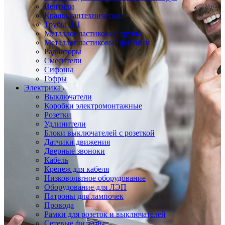
Вентили
Краны сантехнические
Трубы ПП
Металлопластиковые трубы
Металлопластиковые фитинги
Радиаторы
Смесители
Сифоны
Гофры
Электрика
Выключатели
Коробки электромонтажные
Розетки
Удлинители
Блоки выключателей с розеткой
Датчики движения
Дверные звоноки
Кабель
Крепеж для кабеля
Низковольтное оборудование
Оборудование для ЛЭП
Патроны для лампочек
Провода
Рамки для розеток и выключателей
Сетевые фильтры