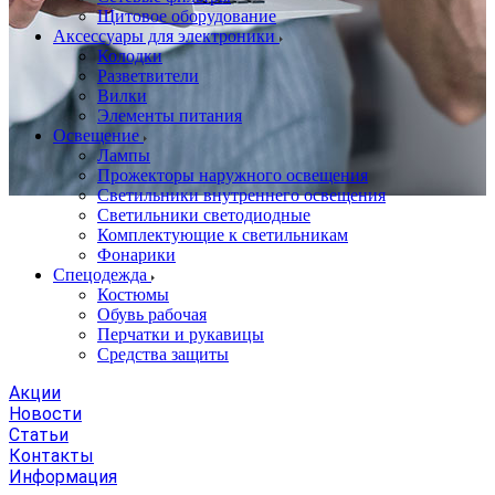
Щитовое оборудование
Аксессуары для электроники
Колодки
Разветвители
Вилки
Элементы питания
Освещение
Лампы
Прожекторы наружного освещения
Светильники внутреннего освещения
Светильники светодиодные
Комплектующие к светильникам
Фонарики
Спецодежда
Костюмы
Обувь рабочая
Перчатки и рукавицы
Средства защиты
Акции
Новости
Статьи
Контакты
Информация