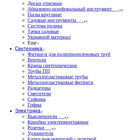
Диски отрезные
Абразивно-шлифовальный инструмент
Пилы круговые
Садовые инструменты
Система полива
Тачки садовые
Укрывной материал
Еще
Сантехника
Фитинги для полипропиленовых труб
Вентили
Краны сантехнические
Трубы ПП
Металлопластиковые трубы
Металлопластиковые фитинги
Радиаторы
Смесители
Сифоны
Гофры
Электрика
Выключатели
Коробки электромонтажные
Розетки
Удлинители
Блоки выключателей с розеткой